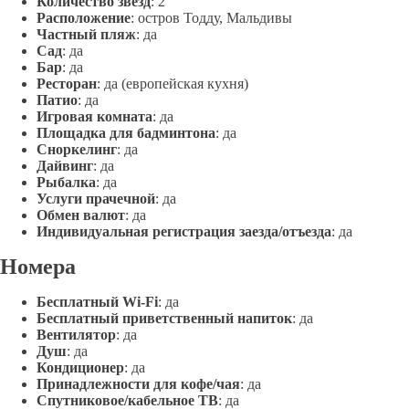
Количество звезд
: 2
Расположение
: остров Тодду, Мальдивы
Частный пляж
: да
Сад
: да
Бар
: да
Ресторан
: да (европейская кухня)
Патио
: да
Игровая комната
: да
Площадка для бадминтона
: да
Сноркелинг
: да
Дайвинг
: да
Рыбалка
: да
Услуги прачечной
: да
Обмен валют
: да
Индивидуальная регистрация заезда/отъезда
: да
Номера
Бесплатный Wi-Fi
: да
Бесплатный приветственный напиток
: да
Вентилятор
: да
Душ
: да
Кондиционер
: да
Принадлежности для кофе/чая
: да
Спутниковое/кабельное ТВ
: да