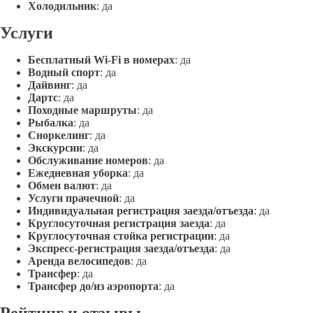
Холодильник
: да
Услуги
Бесплатный Wi-Fi в номерах
: да
Водный спорт
: да
Дайвинг
: да
Дартс
: да
Походные маршруты
: да
Рыбалка
: да
Сноркелинг
: да
Экскурсии
: да
Обслуживание номеров
: да
Ежедневная уборка
: да
Обмен валют
: да
Услуги прачечной
: да
Индивидуальная регистрация заезда/отъезда
: да
Круглосуточная регистрация заезда
: да
Круглосуточная стойка регистрации
: да
Экспресс-регистрация заезда/отъезда
: да
Аренда велосипедов
: да
Трансфер
: да
Трансфер до/из аэропорта
: да
Рейтинг и отзывы