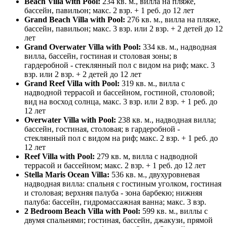
Beach Villa with Pool:
234 кв. м., вилла на пляже,
бассейн, павильон; макс. 2 взр. + 1 реб. до 12 лет
Grand Beach Villa with Pool:
276 кв. м., вилла на пляже,
бассейн, павильон; макс. 3 взр. или 2 взр. + 2 детей до 12
лет
Grand Overwater Villa with Pool:
334 кв. м., надводная
вилла, бассейн, гостиная и столовая зоны; в
гардеробной - стеклянный пол с видом на риф; макс. 3
взр. или 2 взр. + 2 детей до 12 лет
Grand Reef Villa with Pool:
319 кв. м., вилла с
надводной террасой и бассейном, гостиной, столовой;
вид на восход солнца, макс. 3 взр. или 2 взр. + 1 реб. до
12 лет
Overwater Villa with Pool:
238 кв. м., надводная вилла;
бассейн, гостиная, столовая; в гардеробной -
стеклянный пол с видом на риф; макс. 2 взр. + 1 реб. до
12 лет
Reef Villa with Pool:
279 кв. м, вилла с надводной
террасой и бассейном; макс. 2 взр. + 1 реб. до 12 лет
Stella Maris Ocean Villa:
536 кв. м., двухуровневая
надводная вилла: спальня с гостиным уголком, гостиная
и столовая; верхняя палуба - зона барбекю; нижняя
палуба: бассейн, гидромассажная ванна; макс. 3 взр.
2 Bedroom Beach Villa with Pool:
599 кв. м., виллы с
двумя спальнями; гостиная, бассейн, джакузи, прямой