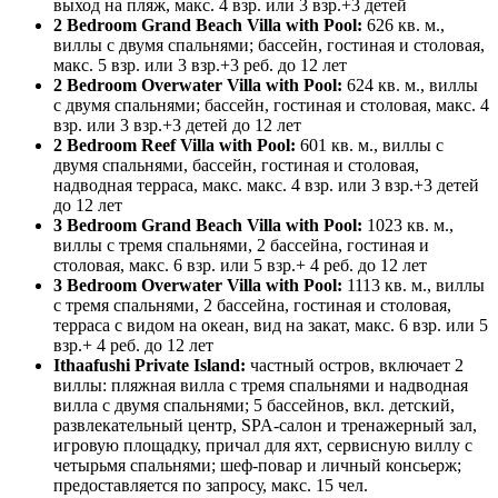
выход на пляж, макс. 4 взр. или 3 взр.+3 детей
2 Bedroom Grand Beach Villa with Pool:
626 кв. м.,
виллы с двумя спальнями; бассейн, гостиная и столовая,
макс. 5 взр. или 3 взр.+3 реб. до 12 лет
2 Bedroom Overwater Villa with Pool:
624 кв. м., виллы
с двумя спальнями; бассейн, гостиная и столовая, макс. 4
взр. или 3 взр.+3 детей до 12 лет
2 Bedroom Reef Villa with Pool:
601 кв. м., виллы с
двумя спальнями, бассейн, гостиная и столовая,
надводная терраса, макс. макс. 4 взр. или 3 взр.+3 детей
до 12 лет
3 Bedroom Grand Beach Villa with Pool:
1023 кв. м.,
виллы с тремя спальнями, 2 бассейна, гостиная и
столовая, макс. 6 взр. или 5 взр.+ 4 реб. до 12 лет
3 Bedroom Overwater Villa with Pool:
1113 кв. м., виллы
с тремя спальнями, 2 бассейна, гостиная и столовая,
терраса с видом на океан, вид на закат, макс. 6 взр. или 5
взр.+ 4 реб. до 12 лет
Ithaafushi Private Island:
частный остров, включает 2
виллы: пляжная вилла с тремя спальнями и надводная
вилла с двумя спальнями; 5 бассейнов, вкл. детский,
развлекательный центр, SPA-салон и тренажерный зал,
игровую площадку, причал для яхт, сервисную виллу с
четырьмя спальнями; шеф-повар и личный консьерж;
предоставляется по запросу, макс. 15 чел.