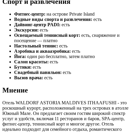
Спорт и развлечения
Фитнес-центр:
на острове Private Island
Водные виды спорта и развлечения:
есть
Дайвинг-центр PADI:
есть
Экскурсии:
есть
Освещаемый теннисный корт:
есть, снаряжение и
посещение — платно
Настольный теннис:
есть
Аэробика и аквааэробика:
есть
Йога:
один раз бесплатно, затем платно
Салон красоты:
есть
Бутики:
есть
Свадебный павильон:
есть
Вызов врача:
есть
Мнение
Отель WALDORF ASTORIA MALDIVES ITHAAFUSHI - это
роскошный курорт, расположенный на трех островах в атолле
Южный Мале. Он предлагает своим гостям широкий спектр
услуг и удобств, включая 11 ресторанов и баров, SPA-центр,
фитнес-центр, теннисный корт и многое другое. Отель
идеально подходит для семейного отдыха, романтического