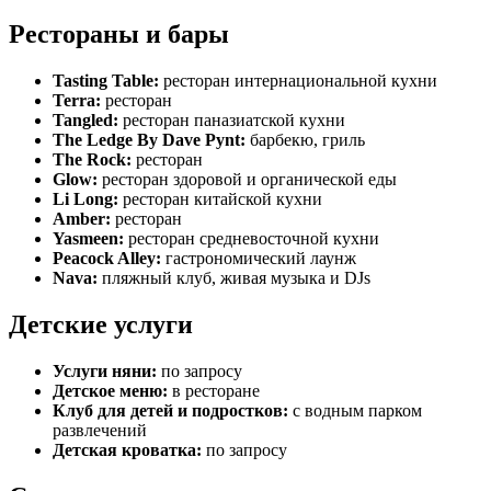
Рестораны и бары
Tasting Table:
ресторан интернациональной кухни
Terra:
ресторан
Tangled:
ресторан паназиатской кухни
The Ledge By Dave Pynt:
барбекю, гриль
The Rock:
ресторан
Glow:
ресторан здоровой и органической еды
Li Long:
ресторан китайской кухни
Amber:
ресторан
Yasmeen:
ресторан средневосточной кухни
Peacock Alley:
гастрономический лаунж
Nava:
пляжный клуб, живая музыка и DJs
Детские услуги
Услуги няни:
по запросу
Детское меню:
в ресторане
Клуб для детей и подростков:
с водным парком
развлечений
Детская кроватка:
по запросу