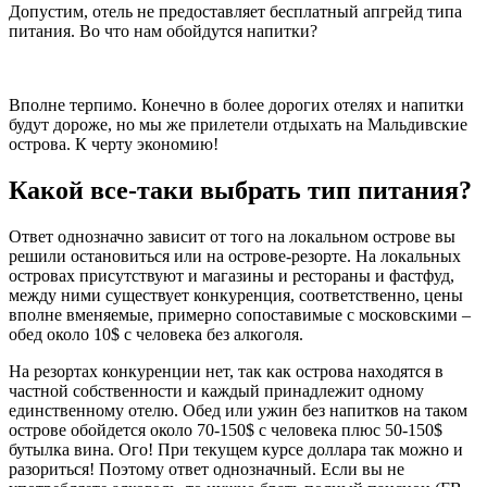
Допустим, отель не предоставляет бесплатный апгрейд типа
питания. Во что нам обойдутся напитки?
Вполне терпимо. Конечно в более дорогих отелях и напитки
будут дороже, но мы же прилетели отдыхать на Мальдивские
острова. К черту экономию!
Какой все-таки выбрать тип питания?
Ответ однозначно зависит от того на локальном острове вы
решили остановиться или на острове-резорте. На локальных
островах присутствуют и магазины и рестораны и фастфуд,
между ними существует конкуренция, соответственно, цены
вполне вменяемые, примерно сопоставимые с московскими –
обед около 10$ с человека без алкоголя.
На резортах конкуренции нет, так как острова находятся в
частной собственности и каждый принадлежит одному
единственному отелю. Обед или ужин без напитков на таком
острове обойдется около 70-150$ с человека плюс 50-150$
бутылка вина. Ого! При текущем курсе доллара так можно и
разориться! Поэтому ответ однозначный. Если вы не