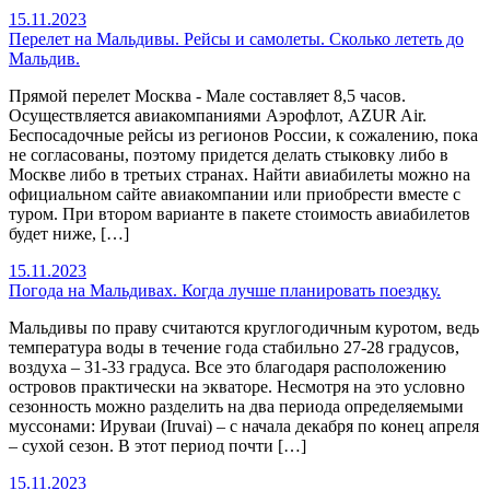
15.11.2023
Перелет на Мальдивы. Рейсы и самолеты. Сколько лететь до
Мальдив.
Прямой перелет Москва - Мале составляет 8,5 часов.
Осуществляется авиакомпаниями Аэрофлот, AZUR Air.
Беспосадочные рейсы из регионов России, к сожалению, пока
не согласованы, поэтому придется делать стыковку либо в
Москве либо в третьих странах. Найти авиабилеты можно на
официальном сайте авиакомпании или приобрести вместе с
туром. При втором варианте в пакете стоимость авиабилетов
будет ниже, […]
15.11.2023
Погода на Мальдивах. Когда лучше планировать поездку.
Мальдивы по праву считаются круглогодичным куротом, ведь
температура воды в течение года стабильно 27-28 градусов,
воздуха – 31-33 градуса. Все это благодаря расположению
островов практически на экваторе. Несмотря на это условно
сезонность можно разделить на два периода определяемыми
муссонами: Ируваи (Iruvai) – с начала декабря по конец апреля
– сухой сезон. В этот период почти […]
15.11.2023