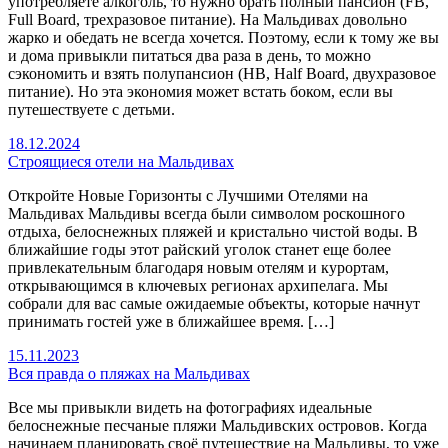
употребляете алкоголь, то нужно брать полный пансион (FB,
Full Board, трехразовое питание). На Мальдивах довольно
жарко и обедать не всегда хочется. Поэтому, если к тому же вы
и дома привыкли питаться два раза в день, то можно
сэкономить и взять полупансион (HB, Half Board, двухразовое
питание). Но эта экономия может встать боком, если вы
путешествуете с детьми.
18.12.2024
Строящиеся отели на Мальдивах
Откройте Новые Горизонты с Лучшими Отелями на
Мальдивах Мальдивы всегда были символом роскошного
отдыха, белоснежных пляжей и кристально чистой воды. В
ближайшие годы этот райский уголок станет еще более
привлекательным благодаря новым отелям и курортам,
открывающимся в ключевых регионах архипелага. Мы
собрали для вас самые ожидаемые объекты, которые начнут
принимать гостей уже в ближайшее время. […]
15.11.2023
Вся правда о пляжах на Мальдивах
Все мы привыкли видеть на фотографиях идеальные
белоснежные песчаные пляжи Мальдивских островов. Когда
начинаем планировать своё путешествие на Мальдивы, то уже