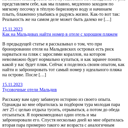
представляем себе, как мы плавно, медленно заходим по
мягкому песочку в тёплую бирюзовую воду и начинаем
плыть, блаженно улыбаясь и радуясь жизни. Как-то вот так:
Реальность же на самом деле может быть далеко не […]
15.11.2023
Как на Мальдивах найти номер в отеле с хорошим пляжем
В предыдущей статье я рассказывал о том, что при
бронировании отеля на Мальдивских островах есть риск
нарваться на пляж с зарослями кораллов, на котором
невозможно будет нормально купаться, и как заранее понять
какой у вас будет пляж. Сейчас я поделюсь своим опытом, как
найти и забронировать тот самый номер у идеального пляжа
на острове. После […]
15.11.2023
Тусовочные отели Мальдив
Расскажу вам одну забавную историю из своего опыта.
Однажды ко мне обратилась за подбором тура молодая пара
лет 25 с целью отдыха тусить, отрываться, а потом до обеда
отсыпаться. Я порекомендовал один отель и мы
забронировали его. Спустя несколько дней ко мне обратилась
вторая пара примерно такого же возраста с аналогичным