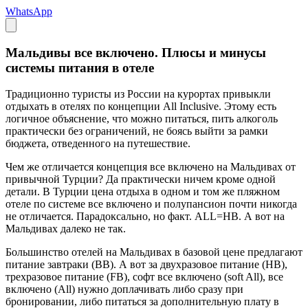
WhatsApp
Мальдивы все включено. Плюсы и минусы
системы питания в отеле
Традиционно туристы из России на курортах привыкли
отдыхать в отелях по концепции All Inclusive. Этому есть
логичное объяснение, что можно питаться, пить алкоголь
практически без ограничений, не боясь выйти за рамки
бюджета, отведенного на путешествие.
Чем же отличается концепция все включено на Мальдивах от
привычной Турции? Да практически ничем кроме одной
детали. В Турции цена отдыха в одном и том же пляжном
отеле по системе все включено и полупансион почти никогда
не отличается. Парадоксально, но факт. ALL=HB. А вот на
Мальдивах далеко не так.
Большинство отелей на Мальдивах в базовой цене предлагают
питание завтраки (BB). А вот за двухразовое питание (HB),
трехразовое питание (FB), софт все включено (soft All), все
включено (All) нужно доплачивать либо сразу при
бронировании, либо питаться за дополнительную плату в