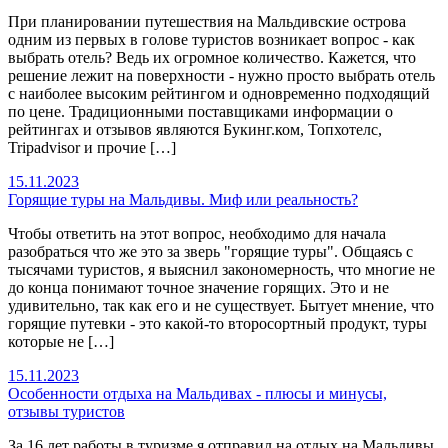
При планировании путешествия на Мальдивские острова
одним из первых в голове туристов возникает вопрос - как
выбрать отель? Ведь их огромное количество. Кажется, что
решение лежит на поверхности - нужно просто выбрать отель
с наиболее высоким рейтингом и одновременно подходящий
по цене. Традиционными поставщиками информации о
рейтингах и отзывов являются Букинг.ком, Топхотелс,
Tripadvisor и прочие […]
15.11.2023
Горящие туры на Мальдивы. Миф или реальность?
Чтобы ответить на этот вопрос, необходимо для начала
разобраться что же это за зверь "горящие туры". Общаясь с
тысячами туристов, я выяснил закономерность, что многие не
до конца понимают точное значение горящих. Это и не
удивительно, так как его и не существует. Бытует мнение, что
горящие путевки - это какой-то второсортный продукт, туры
которые не […]
15.11.2023
Особенности отдыха на Мальдивах - плюсы и минусы,
отзывы туристов
За 16 лет работы в туризме я отправил на отдых на Мальдивы