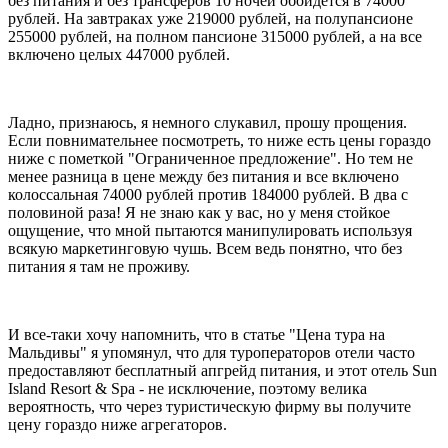
без питания и без трансферов 10 ночей обойдется в 74000
рублей. На завтраках уже 219000 рублей, на полупансионе
255000 рублей, на полном пансионе 315000 рублей, а на все
включено целых 447000 рублей.
Ладно, признаюсь, я немного слукавил, прошу прощения.
Если повнимательнее посмотреть, то ниже есть цены гораздо
ниже с пометкой "Ограниченное предложение". Но тем не
менее разница в цене между без питания и все включено
колоссальная 74000 рублей против 184000 рублей. В два с
половиной раза! Я не знаю как у вас, но у меня стойкое
ощущение, что мной пытаются манипулировать используя
всякую маркетинговую чушь. Всем ведь понятно, что без
питания я там не проживу.
И все-таки хочу напомнить, что в статье "Цена тура на
Мальдивы" я упомянул, что для туроператоров отели часто
предоставляют бесплатный апгрейд питания, и этот отель Sun
Island Resort & Spa - не исключение, поэтому велика
вероятность, что через туристическую фирму вы получите
цену гораздо ниже агрегаторов.